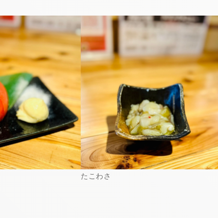
たこわさ
炙り明太子